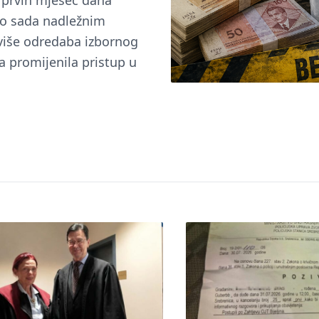
u prvih mjesec dana
do sada nadležnim
 više odredaba izbornog
a promijenila pristup u