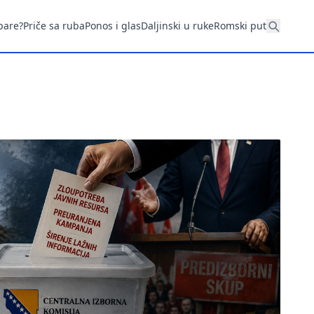
pare?
Priče sa ruba
Ponos i glas
Daljinski u ruke
Romski put