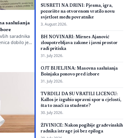
SUSRETI NA DRINI: Pjesma, igra,
pozorište na otvorenom vratilo novu
svjetlost među povratnike
a saslušanja
3. August 2026.
zbore
ivših saradnika
BH NOVINARI: Mirnes Ajanović
nica dobilo je
zloupotrebljava zakone i javni prostor
ežnu policijsku
radi pritiska
g javnog
31. July 2026.
aciju je objavio
a Emir Suljagić,
OJT BIJELJINA: Masovna saslušanja
dili svega dan
Bošnjaka ponovo pred izbore
jeg Izvještaja o
31. July 2026.
orijalnog centra
eno pozivanje
TVRDILI DA SU VRATILI LICENCU:
Kallos je izgubio upravni spor u cjelosti,
šta to znači za studente?
30. July 2026.
ŽIVINICE: Nakon pogibije građevinskih
radnika istrage još bez epiloga