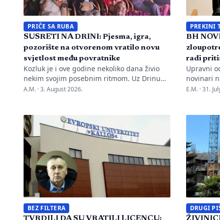
PRIČE SA RUBA
PREKINI 
SUSRETI NA DRINI: Pjesma, igra,
BH NOVI
pozorište na otvorenom vratilo novu
zloupotre
svjetlost među povratnike
radi prit
Kozluk je i ove godine nekoliko dana živio
Upravni o
nekim svojim posebnim ritmom. Uz Drinu
novinari n
su se susreli pjesma, tradicija, gluma i ljudi,
advokata i
A.M. ·
3. August 2026.
E.M. ·
31. Ju
a „Susreti na Drini ’26“ još jednom su
kontinuir
pokazali da manifestacije nisu samo
diskredita
programi zapisani na plakatu, one su način
novinarku
da jedno mjesto sačuva vlastitu priču. U
Oslobođen
Kozluku se tih dana nije samo […]
Marka Divk
Rudić. Nak
prijava i 
Mahmutovi
BEZ FILTERA
DRUGI PI
TVRDILI DA SU VRATILI LICENCU:
ŽIVINICE