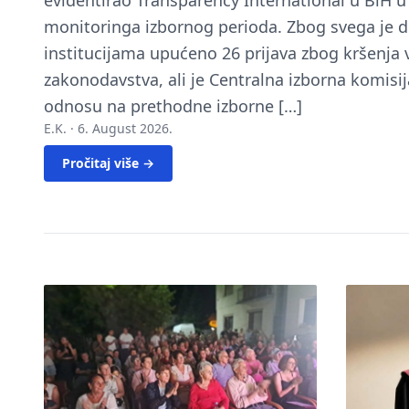
evidentirao Transparency International u BiH 
monitoringa izbornog perioda. Zbog svega je 
institucijama upućeno 26 prijava zbog kršenja
zakonodavstva, ali je Centralna izborna komisij
odnosu na prethodne izborne […]
E.K. ·
6. August 2026.
Pročitaj više →