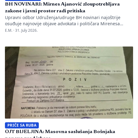
BH NOVINARI: Mirnes Ajanović zloupotrebljava
zakone i javni prostor radi pritiska
Upravni odbor Udruženja/udruge BH novinari najoštrije
osuđuje najnovije objave advokata i političara Mirenesa
Ajanovića i kontinuiranu kampanju javnog targetiranja,
E.M. ·
31. July 2026.
diskreditacije i pravnog pritiska na novinarku Anisu
Mahmutović, dnevni list Oslobođenje, predsjednika BH
Novinara Marka Divkovića i generalnu tajnicu Borku Rudić.
Nakon ranije podnesenih krivičnih prijava i tužbi za klevetu
protiv Anise Mahmutović i odgovornih osoba […]
PRIČE SA RUBA
OJT BIJELJINA: Masovna saslušanja Bošnjaka