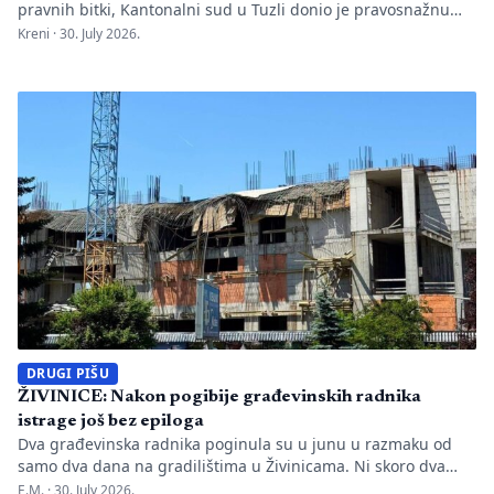
pravnih bitki, Kantonalni sud u Tuzli donio je pravosnažnu
presudu kojom se definitivno potvrđuje trajna zabrana rada
Kreni ·
30. July 2026.
Evropskom univerzitetu „Kallos“. Dok sud konstatuje drastične
manjkavosti u kadru, ključno pitanje ostaje bez odgovora:
kakva je sudbina studenata koji su uložili godine i novac u
bezvrijedne indekse? Odlukom Kantonalnog suda u […]
DRUGI PIŠU
ŽIVINICE: Nakon pogibije građevinskih radnika
istrage još bez epiloga
Dva građevinska radnika poginula su u junu u razmaku od
samo dva dana na gradilištima u Živinicama. Ni skoro dva
mjeseca kasnije javnosti nisu poznati uzroci nesreća, niti je
E.M. ·
30. July 2026.