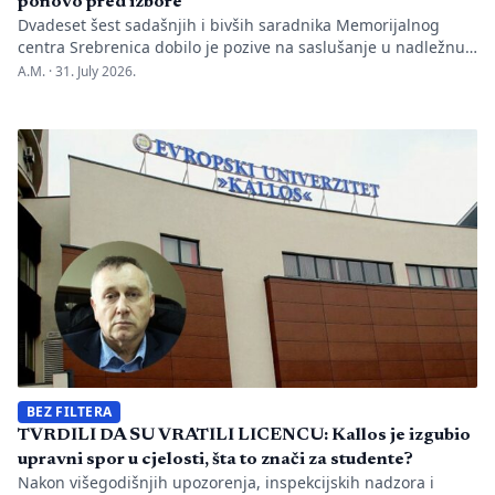
ponovo pred izbore
Dvadeset šest sadašnjih i bivših saradnika Memorijalnog
centra Srebrenica dobilo je pozive na saslušanje u nadležnu
policijsku stanicu po nalogu Okružnog javnog tužilaštva u
A.M. ·
31. July 2026.
Bijeljini. Informaciju je objavio direktor Memorijalnog centra
Emir Suljagić, navodeći da su pozivi uslijedili svega dan
nakon predstavljanja godišnjeg Izvještaja o negiranju
genocida. Iz Memorijalnog centra upozoravaju da se
istovremeno pozivanje […]
BEZ FILTERA
TVRDILI DA SU VRATILI LICENCU: Kallos je izgubio
upravni spor u cjelosti, šta to znači za studente?
Nakon višegodišnjih upozorenja, inspekcijskih nadzora i