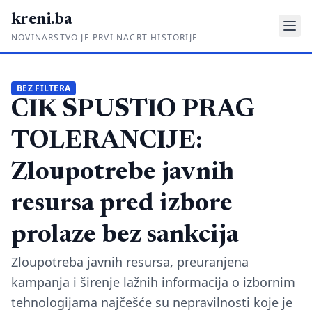
kreni.ba
NOVINARSTVO JE PRVI NACRT HISTORIJE
Gdje su pare?
BEZ FILTERA
CIK SPUSTIO PRAG
Priče sa ruba
Ponos i glas
TOLERANCIJE:
Daljinski u ruke
Zloupotrebe javnih
Romski put
resursa pred izbore
O nama
prolaze bez sankcija
Impressum
Zloupotreba javnih resursa, preuranjena
kampanja i širenje lažnih informacija o izbornim
Kontakt
tehnologijama najčešće su nepravilnosti koje je