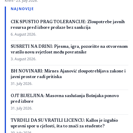
Kreni ·
23. July 2026.
zbog neispunjavanja propisanih uslova. Presuda bi mogla
NAJNOVIJE
imati značaj i za druge postupke koje bivši studenti spornih
medicinskih fakulteta vode protiv ljekarskih komora u Bosni i
CIK SPUSTIO PRAG TOLERANCIJE: Zloupotrebe javnih
Hercegovini. […]
resursa pred izbore prolaze bez sankcija
6. August 2026.
SUSRETI NA DRINI: Pjesma, igra, pozorište na otvorenom
vratilo novu svjetlost među povratnike
3. August 2026.
BH NOVINARI: Mirnes Ajanović zloupotrebljava zakone i
javni prostor radi pritiska
31. July 2026.
OJT BIJELJINA: Masovna saslušanja Bošnjaka ponovo
pred izbore
31. July 2026.
TVRDILI DA SU VRATILI LICENCU: Kallos je izgubio
upravni spor u cjelosti, šta to znači za studente?
30. July 2026.