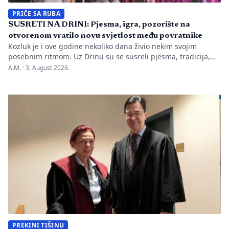
PRIČE SA RUBA
SUSRETI NA DRINI: Pjesma, igra, pozorište na
otvorenom vratilo novu svjetlost među povratnike
Kozluk je i ove godine nekoliko dana živio nekim svojim
posebnim ritmom. Uz Drinu su se susreli pjesma, tradicija,
gluma i ljudi, a „Susreti na Drini ’26“ još jednom su pokazali
A.M. ·
3. August 2026.
da manifestacije nisu samo programi zapisani na plakatu,
one su način da jedno mjesto sačuva vlastitu priču. U Kozluku
se tih dana nije samo […]
PREKINI TIŠINU