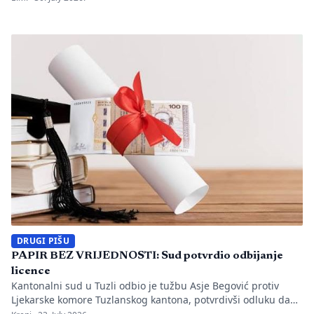
utvrđeno da li je bilo propusta u organizaciji gradilišta, zaštiti
radnika i nadzoru nad izvođenjem radova. PIŠE: Anisa
Mahmutović Dok Tužilaštvo Tuzlanskog kantona sprovodi
istrage, odgovornost […]
DRUGI PIŠU
PAPIR BEZ VRIJEDNOSTI: Sud potvrdio odbijanje
licence
Kantonalni sud u Tuzli odbio je tužbu Asje Begović protiv
Ljekarske komore Tuzlanskog kantona, potvrdivši odluku da
joj se ne izda, odnosno ne obnovi licenca za samostalan rad