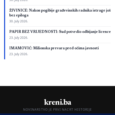
ŽIVINICE: Nakon pogibije građevinskih radnika istrage još
bez epiloga
30. July 2026.
PAPIR BEZ VRIJEDNOSTI: Sud potvrdio odbijanje licence
23. July 2026.
IMAMOVIĆ: Milionska prevara pred očima javnosti
23. July 2026.
kreni.ba
NOVINARSTVO JE PRVI NACRT HISTORIJE