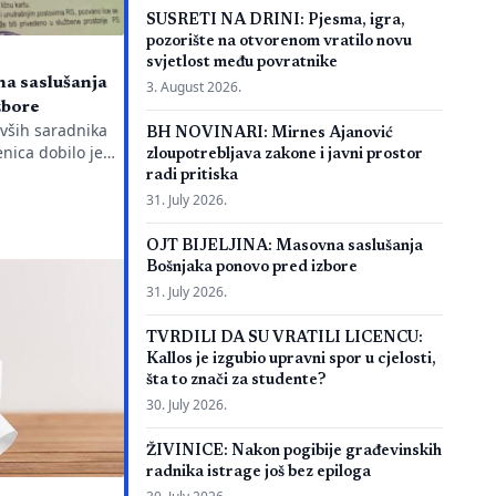
SUSRETI NA DRINI: Pjesma, igra,
pozorište na otvorenom vratilo novu
svjetlost među povratnike
a saslušanja
3. August 2026.
zbore
ivših saradnika
BH NOVINARI: Mirnes Ajanović
nica dobilo je
zloupotrebljava zakone i javni prostor
ežnu policijsku
radi pritiska
g javnog
31. July 2026.
aciju je objavio
a Emir Suljagić,
OJT BIJELJINA: Masovna saslušanja
dili svega dan
Bošnjaka ponovo pred izbore
jeg Izvještaja o
31. July 2026.
orijalnog centra
eno pozivanje
TVRDILI DA SU VRATILI LICENCU:
Kallos je izgubio upravni spor u cjelosti,
šta to znači za studente?
30. July 2026.
ŽIVINICE: Nakon pogibije građevinskih
radnika istrage još bez epiloga