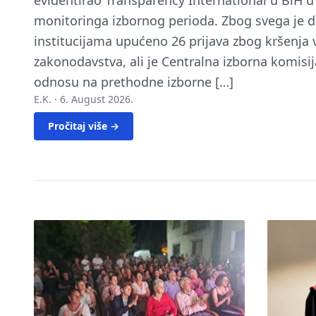
evidentirao Transparency International u BiH 
monitoringa izbornog perioda. Zbog svega je 
institucijama upućeno 26 prijava zbog kršenja
zakonodavstva, ali je Centralna izborna komisij
odnosu na prethodne izborne […]
E.K. ·
6. August 2026.
Pročitaj više →