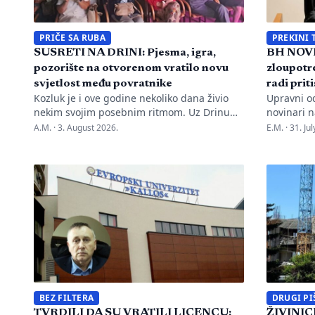
PRIČE SA RUBA
PREKINI 
SUSRETI NA DRINI: Pjesma, igra,
BH NOVI
pozorište na otvorenom vratilo novu
zloupotre
svjetlost među povratnike
radi prit
Kozluk je i ove godine nekoliko dana živio
Upravni o
nekim svojim posebnim ritmom. Uz Drinu
novinari n
su se susreli pjesma, tradicija, gluma i ljudi,
advokata i
A.M. ·
3. August 2026.
E.M. ·
31. Ju
a „Susreti na Drini ’26“ još jednom su
kontinuir
pokazali da manifestacije nisu samo
diskredita
programi zapisani na plakatu, one su način
novinarku
da jedno mjesto sačuva vlastitu priču. U
Oslobođen
Kozluku se tih dana nije samo […]
Marka Divk
Rudić. Nak
prijava i 
Mahmutovi
BEZ FILTERA
DRUGI PI
TVRDILI DA SU VRATILI LICENCU:
ŽIVINICE