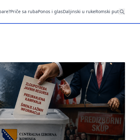
pare?
Priče sa ruba
Ponos i glas
Daljinski u ruke
Romski put