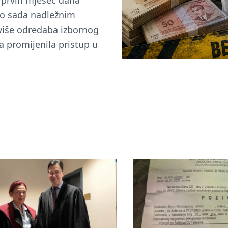
u prvih mjesec dana
do sada nadležnim
 više odredaba izbornog
a promijenila pristup u