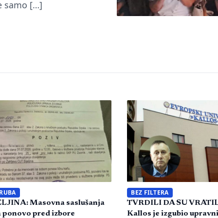
je samo […]
 RUBA
BEZ FILTERA
LJINA: Masovna saslušanja
TVRDILI DA SU VRATI
 ponovo pred izbore
Kallos je izgubio upravni