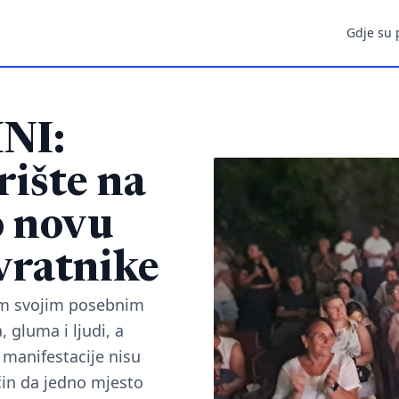
Gdje su 
NI:
rište na
o novu
vratnike
kim svojim posebnim
, gluma i ljudi, a
 manifestacije nisu
čin da jedno mjesto