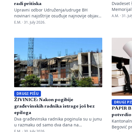
Dvadeset š
radi pritiska
Memorijal
Upravni odbor Udruženja/udruge BH
pozive na 
novinari najoštrije osuđuje najnovije objave
A.M. ·
31. Ju
stanicu p
advokata i političara Mirenesa Ajanovića i
E.M. ·
31. July 2026.
tužilaštva 
kontinuiranu kampanju javnog targetiranja,
direktor M
diskreditacije i pravnog pritiska na
navodeći d
novinarku Anisu Mahmutović, dnevni list
nakon pred
Oslobođenje, predsjednika BH Novinara
negiranju
Marka Divkovića i generalnu tajnicu Borku
upozorava
Rudić. Nakon ranije podnesenih krivičnih
[…]
prijava i tužbi za klevetu protiv Anise
Mahmutović i odgovornih osoba […]
DRUGI PIŠU
ŽIVINICE: Nakon pogibije
DRUGI PI
građevinskih radnika istrage još bez
PAPIR B
epiloga
potvrdio
Dva građevinska radnika poginula su u junu
Kantonalni
u razmaku od samo dva dana na
Begović p
gradilištima u Živinicama. Ni skoro dva
E.M. ·
30. July 2026.