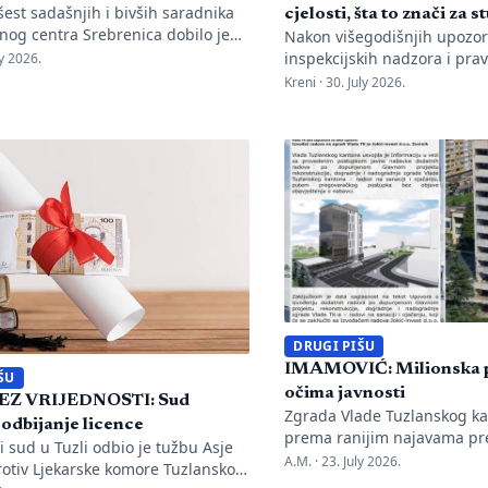
est sadašnjih i bivših saradnika
cjelosti, šta to znači za 
nog centra Srebrenica dobilo je
Nakon višegodišnjih upozor
saslušanje u nadležnu policijsku
inspekcijskih nadzora i prav
ly 2026.
o nalogu Okružnog javnog
Kantonalni sud u Tuzli doni
Kreni ·
30. July 2026.
u Bijeljini. Informaciju je objavio
pravosnažnu presudu kojom 
emorijalnog centra Emir Suljagić,
potvrđuje trajna zabrana r
a su pozivi uslijedili svega dan
univerzitetu „Kallos“. Dok s
stavljanja godišnjeg Izvještaja o
drastične manjkavosti u kad
 genocida. Iz Memorijalnog centra
pitanje ostaje bez odgovora
ju da se istovremeno pozivanje
sudbina studenata koji su ul
novac u bezvrijedne indek
Kantonalnog suda u […]
DRUGI PIŠU
IMAMOVIĆ: Milionska p
ŠU
očima javnosti
EZ VRIJEDNOSTI: Sud
Zgrada Vlade Tuzlanskog ka
 odbijanje licence
prema ranijim najavama pr
 sud u Tuzli odbio je tužbu Asje
Irfana Halilagića trebala bi
A.M. ·
23. July 2026.
rotiv Ljekarske komore Tuzlanskog
početkom jula ove godine, n