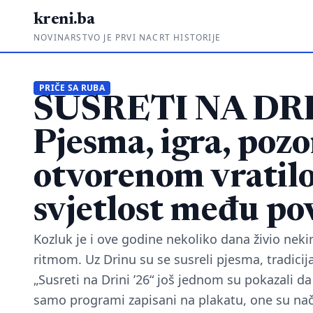
kreni.ba
NOVINARSTVO JE PRVI NACRT HISTORIJE
PRIČE SA RUBA
SUSRETI NA DRI
Pjesma, igra, pozo
otvorenom vratil
svjetlost među po
Kozluk je i ove godine nekoliko dana živio ne
ritmom. Uz Drinu su se susreli pjesma, tradicija
„Susreti na Drini ’26“ još jednom su pokazali da
samo programi zapisani na plakatu, one su na