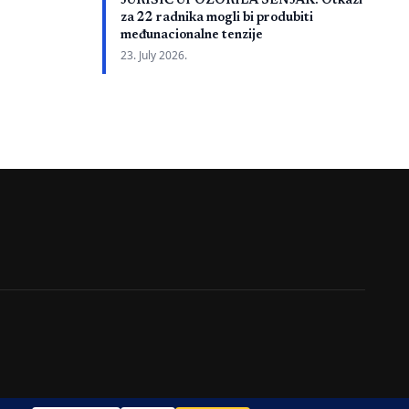
JURIŠIĆ UPOZORILA SENJAK: Otkazi
e nije u
za 22 radnika mogli bi produbiti
 su, kako je
međunacionalne tenzije
a projektna
23. July 2026.
ojektovanju,
i dodatni radovi
lanskog […]