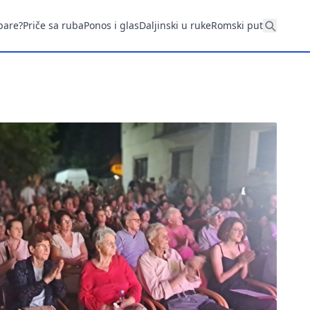
pare?
Priče sa ruba
Ponos i glas
Daljinski u ruke
Romski put