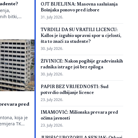
studente?
OJT BIJELJINA: Masovna saslušanja
enja,
Bošnjaka ponovo pred izbore
nih bitki,
31. July 2026.
o je
se definitivno
TVRDILI DA SU VRATILI LICENCU:
ada Evropskom
Kallos je izgubio upravni spor u cjelosti,
ud konstatuje
šta to znači za studente?
ru, ključno
30. July 2026.
: kakva je
ožili godine i
ŽIVINICE: Nakon pogibije građevinskih
se? Odlukom
radnika istrage još bez epiloga
30. July 2026.
PAPIR BEZ VRIJEDNOSTI: Sud
potvrdio odbijanje licence
23. July 2026.
revara pred
IMAMOVIĆ: Milionska prevara pred
ntona, koja je
očima javnosti
emijera TK
23. July 2026.
ti završena
i 18 mjeseci