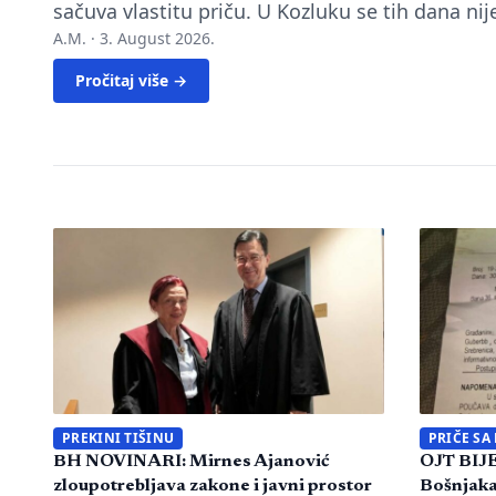
sačuva vlastitu priču. U Kozluku se tih dana ni
A.M. ·
3. August 2026.
Pročitaj više →
PREKINI TIŠINU
PRIČE SA
BH NOVINARI: Mirnes Ajanović
OJT BIJE
zloupotrebljava zakone i javni prostor
Bošnjaka