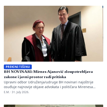
one su način da jedno mjesto sačuva vlastitu priču. U Kozluku
se tih dana nije samo […]
PREKINI TIŠINU
BH NOVINARI: Mirnes Ajanović zloupotrebljava
zakone i javni prostor radi pritiska
Upravni odbor Udruženja/udruge BH novinari najoštrije
osuđuje najnovije objave advokata i političara Mirenesa
Ajanovića i kontinuiranu kampanju javnog targetiranja,
E.M. ·
31. July 2026.
diskreditacije i pravnog pritiska na novinarku Anisu
Mahmutović, dnevni list Oslobođenje, predsjednika BH
Novinara Marka Divkovića i generalnu tajnicu Borku Rudić.