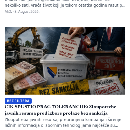
nekoliko sati, vraća život koji je tokom ostatka godine rasut po
Evropi. Dva puta sedmično, kada muzika počne, na prostoru
M.O. ·
8. August 2026.
predviđenom za igranku okupljaju se hiljade ljudi. Jedni
dolaze iz okolnih mjesta, drugi iz Podrinja i sa sprečanskog
kraja. Neki su došli iz […]
BEZ FILTERA
CIK SPUSTIO PRAG TOLERANCIJE: Zloupotrebe
javnih resursa pred izbore prolaze bez sankcija
Zloupotreba javnih resursa, preuranjena kampanja i širenje
lažnih informacija o izbornim tehnologijama najčešće su