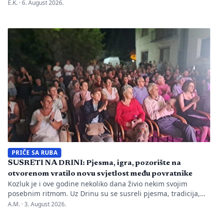
nepravilnosti koje je evidentirao Transparency International u
E.K. ·
6. August 2026.
BiH u prvih mjesec dana monitoringa izbornog perioda. Zbog
svega je do sada nadležnim institucijama upućeno 26
prijava zbog kršenja više odredaba izbornog zakonodavstva,
ali je Centralna izborna komisija promijenila pristup u
odnosu na prethodne izborne […]
PRIČE SA RUBA
SUSRETI NA DRINI: Pjesma, igra, pozorište na
otvorenom vratilo novu svjetlost među povratnike
Kozluk je i ove godine nekoliko dana živio nekim svojim
posebnim ritmom. Uz Drinu su se susreli pjesma, tradicija,
gluma i ljudi, a „Susreti na Drini ’26“ još jednom su pokazali
A.M. ·
3. August 2026.
da manifestacije nisu samo programi zapisani na plakatu,