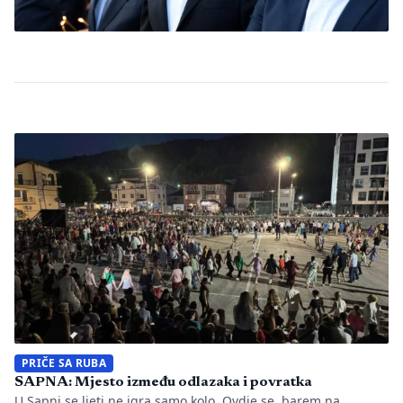
PRIČE SA RUBA
SAPNA: Mjesto između odlazaka i povratka
U Sapni se ljeti ne igra samo kolo. Ovdje se, barem na