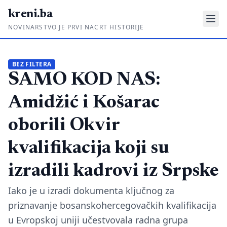
kreni.ba
NOVINARSTVO JE PRVI NACRT HISTORIJE
Gdje su pare?
BEZ FILTERA
SAMO KOD NAS:
Priče sa ruba
Ponos i glas
Amidžić i Košarac
Daljinski u ruke
oborili Okvir
Romski put
kvalifikacija koji su
O nama
izradili kadrovi iz Srpske
Impressum
Iako je u izradi dokumenta ključnog za
priznavanje bosanskohercegovačkih kvalifikacija
Kontakt
u Evropskoj uniji učestvovala radna grupa