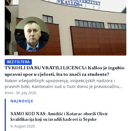
istovremeno pozivanje […]
BEZ FILTERA
TVRDILI DA SU VRATILI LICENCU: Kallos je izgubio
upravni spor u cjelosti, šta to znači za studente?
Nakon višegodišnjih upozorenja, inspekcijskih nadzora i
pravnih bitki, Kantonalni sud u Tuzli donio je pravosnažnu
presudu kojom se definitivno potvrđuje trajna zabrana rada
Kreni ·
30. July 2026.
Evropskom univerzitetu „Kallos“. Dok sud konstatuje drastične
NAJNOVIJE
manjkavosti u kadru, ključno pitanje ostaje bez odgovora:
kakva je sudbina studenata koji su uložili godine i novac u
SAMO KOD NAS: Amidžić i Košarac oborili Okvir
bezvrijedne indekse? Odlukom Kantonalnog suda u […]
kvalifikacija koji su izradili kadrovi iz Srpske
9. August 2026.