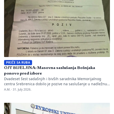
Nakon ranije podnesenih krivičnih prijava i tužbi za klevetu
protiv Anise Mahmutović i odgovornih osoba […]
PRIČE SA RUBA
OJT BIJELJINA: Masovna saslušanja Bošnjaka
ponovo pred izbore
Dvadeset šest sadašnjih i bivših saradnika Memorijalnog
centra Srebrenica dobilo je pozive na saslušanje u nadležnu
policijsku stanicu po nalogu Okružnog javnog tužilaštva u
A.M. ·
31. July 2026.
Bijeljini. Informaciju je objavio direktor Memorijalnog centra
Emir Suljagić, navodeći da su pozivi uslijedili svega dan
nakon predstavljanja godišnjeg Izvještaja o negiranju
genocida. Iz Memorijalnog centra upozoravaju da se