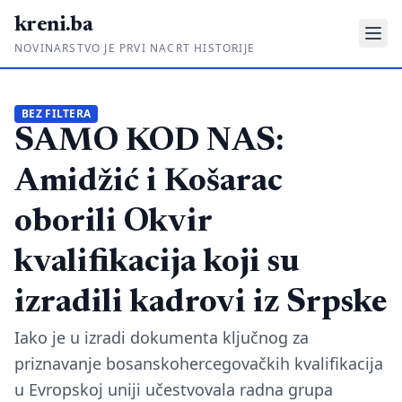
kreni.ba
NOVINARSTVO JE PRVI NACRT HISTORIJE
Gdje su pare?
BEZ FILTERA
SAMO KOD NAS:
Priče sa ruba
Ponos i glas
Amidžić i Košarac
Daljinski u ruke
oborili Okvir
Romski put
kvalifikacija koji su
O nama
izradili kadrovi iz Srpske
Impressum
Iako je u izradi dokumenta ključnog za
priznavanje bosanskohercegovačkih kvalifikacija
Kontakt
u Evropskoj uniji učestvovala radna grupa