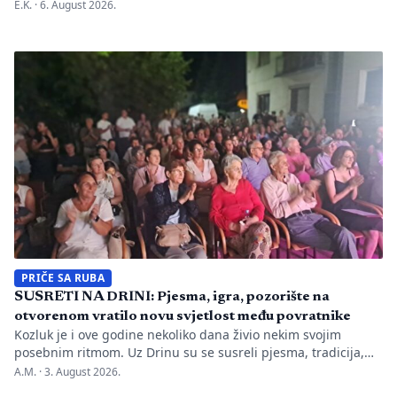
nepravilnosti koje je evidentirao Transparency International u
E.K. ·
6. August 2026.
BiH u prvih mjesec dana monitoringa izbornog perioda. Zbog
svega je do sada nadležnim institucijama upućeno 26
prijava zbog kršenja više odredaba izbornog zakonodavstva,
ali je Centralna izborna komisija promijenila pristup u
odnosu na prethodne izborne […]
PRIČE SA RUBA
SUSRETI NA DRINI: Pjesma, igra, pozorište na
otvorenom vratilo novu svjetlost među povratnike
Kozluk je i ove godine nekoliko dana živio nekim svojim
posebnim ritmom. Uz Drinu su se susreli pjesma, tradicija,
gluma i ljudi, a „Susreti na Drini ’26“ još jednom su pokazali
A.M. ·
3. August 2026.
da manifestacije nisu samo programi zapisani na plakatu,