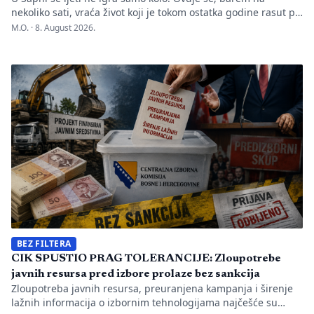
nekoliko sati, vraća život koji je tokom ostatka godine rasut po
Evropi. Dva puta sedmično, kada muzika počne, na prostoru
M.O. ·
8. August 2026.
predviđenom za igranku okupljaju se hiljade ljudi. Jedni
dolaze iz okolnih mjesta, drugi iz Podrinja i sa sprečanskog
kraja. Neki su došli iz […]
BEZ FILTERA
CIK SPUSTIO PRAG TOLERANCIJE: Zloupotrebe
javnih resursa pred izbore prolaze bez sankcija
Zloupotreba javnih resursa, preuranjena kampanja i širenje
lažnih informacija o izbornim tehnologijama najčešće su