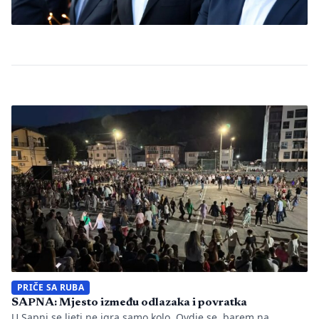
PRIČE SA RUBA
SAPNA: Mjesto između odlazaka i povratka
U Sapni se ljeti ne igra samo kolo. Ovdje se, barem na