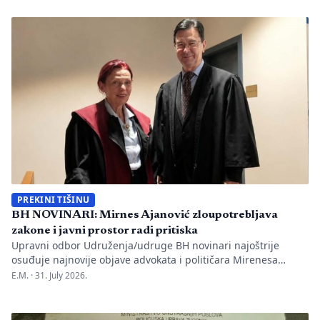
one su način da jedno mjesto sačuva vlastitu priču. U Kozluku
se tih dana nije samo […]
PREKINI TIŠINU
BH NOVINARI: Mirnes Ajanović zloupotrebljava
zakone i javni prostor radi pritiska
Upravni odbor Udruženja/udruge BH novinari najoštrije
osuđuje najnovije objave advokata i političara Mirenesa
Ajanovića i kontinuiranu kampanju javnog targetiranja,
E.M. ·
31. July 2026.
diskreditacije i pravnog pritiska na novinarku Anisu
Mahmutović, dnevni list Oslobođenje, predsjednika BH
Novinara Marka Divkovića i generalnu tajnicu Borku Rudić.