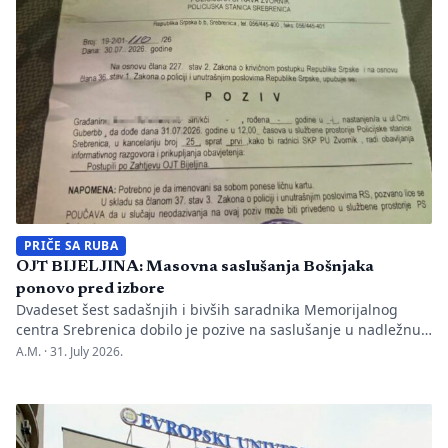
Nakon ranije podnesenih krivičnih prijava i tužbi za klevetu
protiv Anise Mahmutović i odgovornih osoba […]
PRIČE SA RUBA
OJT BIJELJINA: Masovna saslušanja Bošnjaka
ponovo pred izbore
Dvadeset šest sadašnjih i bivših saradnika Memorijalnog
centra Srebrenica dobilo je pozive na saslušanje u nadležnu
policijsku stanicu po nalogu Okružnog javnog tužilaštva u
A.M. ·
31. July 2026.
Bijeljini. Informaciju je objavio direktor Memorijalnog centra
Emir Suljagić, navodeći da su pozivi uslijedili svega dan
nakon predstavljanja godišnjeg Izvještaja o negiranju
genocida. Iz Memorijalnog centra upozoravaju da se