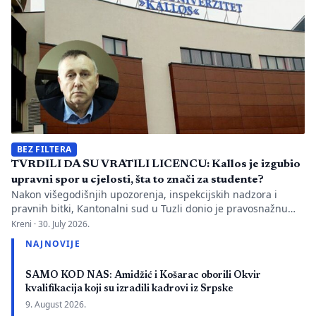
istovremeno pozivanje […]
BEZ FILTERA
TVRDILI DA SU VRATILI LICENCU: Kallos je izgubio
upravni spor u cjelosti, šta to znači za studente?
Nakon višegodišnjih upozorenja, inspekcijskih nadzora i
pravnih bitki, Kantonalni sud u Tuzli donio je pravosnažnu
presudu kojom se definitivno potvrđuje trajna zabrana rada
Kreni ·
30. July 2026.
Evropskom univerzitetu „Kallos“. Dok sud konstatuje drastične
NAJNOVIJE
manjkavosti u kadru, ključno pitanje ostaje bez odgovora:
kakva je sudbina studenata koji su uložili godine i novac u
SAMO KOD NAS: Amidžić i Košarac oborili Okvir
bezvrijedne indekse? Odlukom Kantonalnog suda u […]
kvalifikacija koji su izradili kadrovi iz Srpske
9. August 2026.